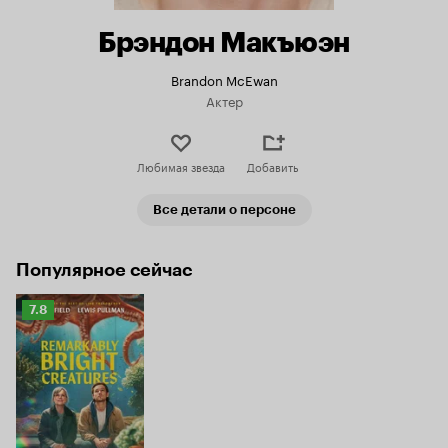
Брэндон Макъюэн
Brandon McEwan
Актер
Любимая звезда
Добавить
Все детали о персоне
Популярное сейчас
Рейтинг
7.8
Кинопоиска
7.8