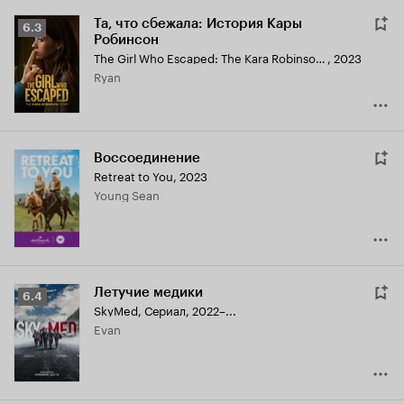
Та, что сбежала: История Кары
Рейтинг
6.3
Робинсон
Кинопоиска
The Girl Who Escaped: The Kara Robinson Story
,
2023
6.3
Ryan
Воссоединение
Retreat to You
,
2023
Young Sean
Летучие медики
Рейтинг
6.4
SkyMed
,
Сериал, 2022–...
Кинопоиска
Evan
6.4