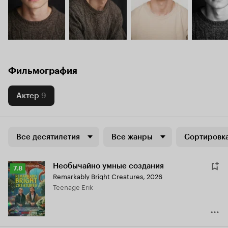
Фильмография
Актер
9
Все десятилетия
Все жанры
Сортировка
Необычайно умные создания
Рейтинг
7.8
Remarkably Bright Creatures
,
2026
Кинопоиска
Teenage Erik
7.8