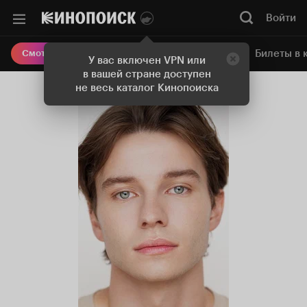
Войти
Онлайн-кинотеатр
Билеты в 
Смотреть кино
У вас включен VPN или
в вашей стране доступен
не весь каталог Кинопоиска