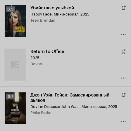
Убийство с улыбкой
Рейтинг
6.3
Happy Face
,
Мини-сериал, 2025
Кинопоиска
Teen Brendan
6.3
Return to Office
2025
Devon
Джон Уэйн Гейси: Замаскированный
Рейтинг
6.7
дьявол
Кинопоиска
Devil in Disguise: John Wayne Gacy
,
Мини-сериал, 2025
6.7
Philip Paske