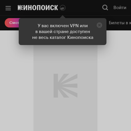
Войти
Онлайн-кинотеатр
Билеты в 
Смотреть кино
У вас включен VPN или
в вашей стране доступен
не весь каталог Кинопоиска