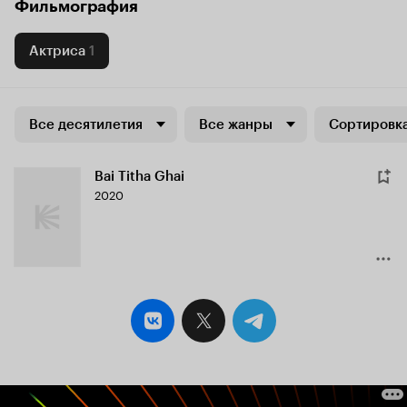
Фильмография
Актриса
1
Все десятилетия
Все жанры
Сортировка
Bai Titha Ghai
2020