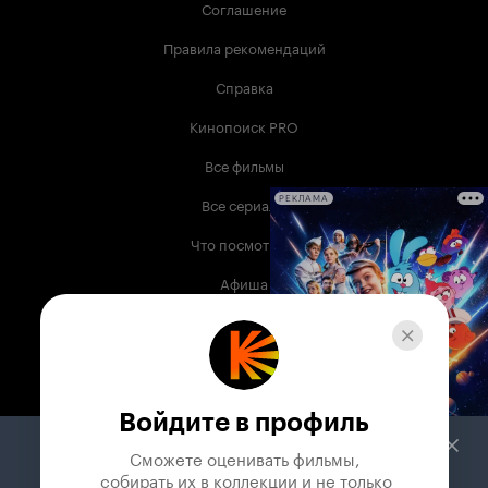
Соглашение
Правила рекомендаций
Справка
Кинопоиск PRO
Все фильмы
Все сериалы
РЕКЛАМА
Что посмотреть
Афиша
Музыка
Телепрограмма
Книги
Войдите в профиль
Служба поддержки
Сможете оценивать фильмы,

 собирать их в коллекции и не только