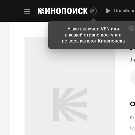
Онлайн-к
У вас включен VPN или
в вашей стране доступен
не весь каталог Кинопоиска
J
О
Ка
Да