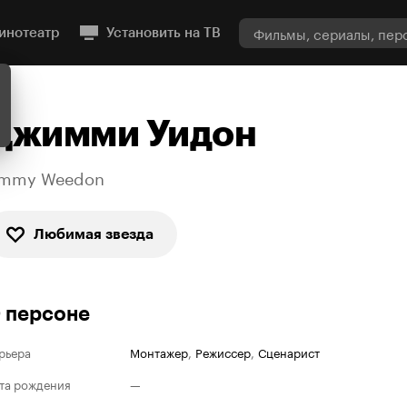
инотеатр
Установить на ТВ
Джимми Уидон
immy Weedon
Любимая звезда
 персоне
рьера
Монтажер
,
Режиссер
,
Сценарист
та рождения
—