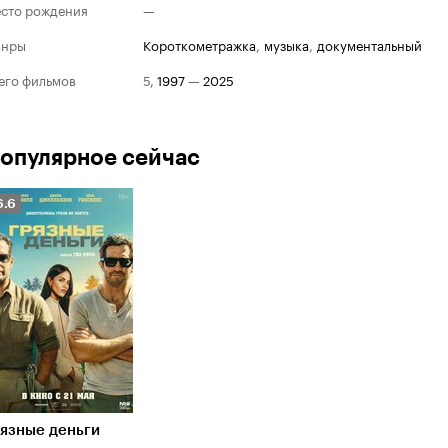
сто рождения
—
анры
короткометражка
,
музыка
,
документальный
его фильмов
5
,
1997
—
2025
опулярное сейчас
Рейтинг
6.6
Кинопоиска
.6
язные деньги