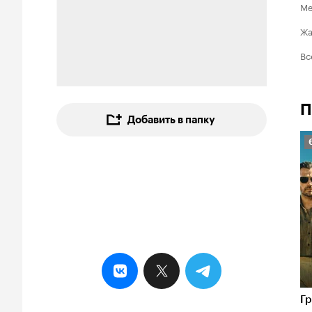
Ме
Ж
Вс
П
Добавить в папку
6
Гр