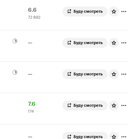
Рейтинг
72
6.6
Буду смотреть
72 892
Кинопоиска
892
6.6
оценки
—
Буду смотреть
—
Буду смотреть
Рейтинг
174
7.6
Буду смотреть
174
Кинопоиска
оценки
7.6
—
Буду смотреть