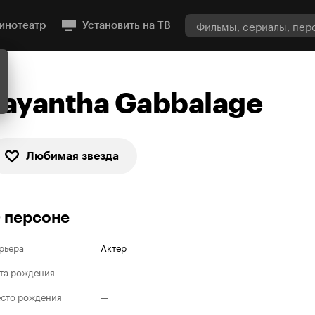
инотеатр
Установить на ТВ
Jayantha Gabbalage
Любимая звезда
 персоне
рьера
Актер
та рождения
—
сто рождения
—