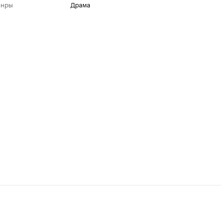
анры
драма