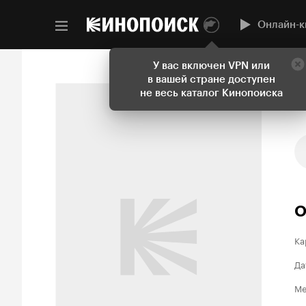
Онлайн-к
У вас включен VPN или
в вашей стране доступен
не весь каталог Кинопоиска
О
Ка
Да
Ме