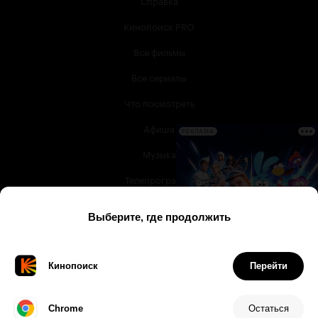
Справка
Кинопоиск PRO
Все фильмы
Все сериалы
Что посмотреть
Афиша
РЕКЛАМА
Музыка
Телепрограмма
Книги
Служба поддержки
© 2003 —
2026
,
Кинопоиск
18
+
Проект компании