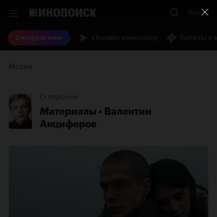
Войти
Онлайн-кинотеатр
Билеты в 
Смотреть кино
Медиа
О персоне
Материалы
Валентин
Анциферов