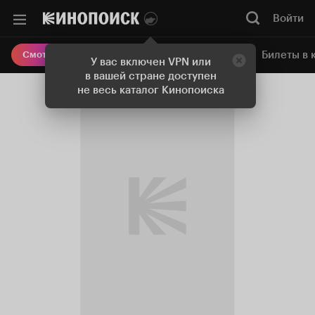
Войти
Онлайн-кинотеатр
Билеты в 
Смотреть кино
У вас включен VPN или
в вашей стране доступен
не весь каталог Кинопоиска