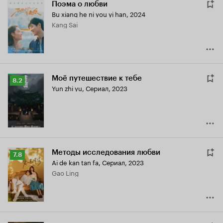
Поэма о любви
Bu xiang he ni you yi han
,
2024
Kang Sai
Моё путешествие к тебе
Рейтинг
8.2
Yun zhi yu
,
Сериал, 2023
Кинопоиска
8.2
Методы исследования любви
Рейтинг
7.8
Ai de kan tan fa
,
Сериал, 2023
Кинопоиска
Gao Ling
7.8