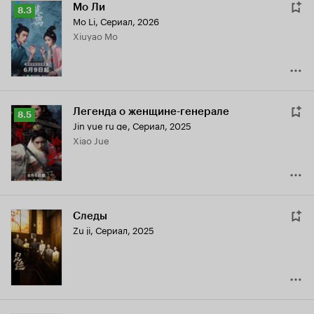
Мо Ли
Рейтинг
8.3
Mo Li
,
Сериал, 2026
Кинопоиска
Xiuyao Mo
8.3
Легенда о женщине-генерале
Рейтинг
8.5
Jin yue ru ge
,
Сериал, 2025
Кинопоиска
Xiao Jue
8.5
Следы
Zu ji
,
Сериал, 2025