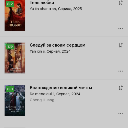
Тень любви
Рейтинг
8.2
Yu jin chang an
,
Сериал, 2025
Кинопоиска
8.2
Следуй за своим сердцем
Рейтинг
7.9
Yan xin ji
,
Сериал, 2024
Кинопоиска
7.9
Возрождение великой мечты
Рейтинг
8.3
Da meng gui li
,
Сериал, 2024
Кинопоиска
Cheng Huang
8.3