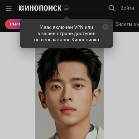
Войти
Онлайн-кинотеатр
Билеты в 
Смотреть кино
У вас включен VPN или
в вашей стране доступен
не весь каталог Кинопоиска