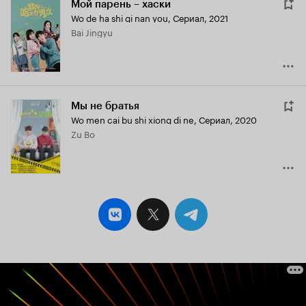
Мой парень – хаски
Wo de ha shi qi nan you
,
Сериал, 2021
Bai Jingyu
Мы не братья
Wo men cai bu shi xiong di ne
,
Сериал, 2020
Zu Bo