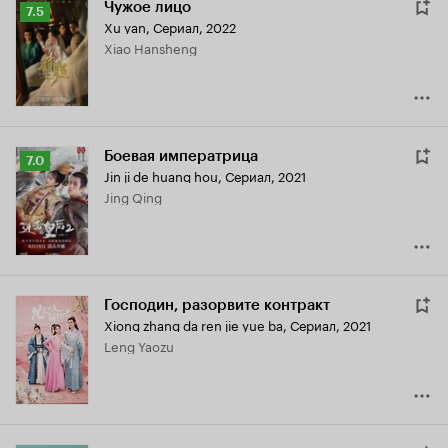
Чужое лицо
Рейтинг
7.5
Xu yan
,
Сериал, 2022
Кинопоиска
Xiao Hansheng
7.5
Боевая императрица
Рейтинг
7.0
Jin ji de huang hou
,
Сериал, 2021
Кинопоиска
Jing Qing
7.0
Господин, разорвите контракт
Xiong zhang da ren jie yue ba
,
Сериал, 2021
Leng Yaozu