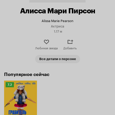
Алисса Мари Пирсон
Alissa Marie Pearson
Актриса
1.17 м
Любимая звезда
Добавить
Все детали о персоне
Популярное сейчас
Рейтинг
7.2
Кинопоиска
7.2