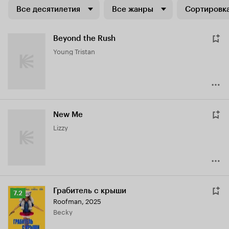
Все десятилетия
Все жанры
Сортировка
Beyond the Rush
Young Tristan
New Me
Lizzy
Грабитель с крыши
Рейтинг
7.2
Roofman
,
2025
Кинопоиска
Becky
7.2