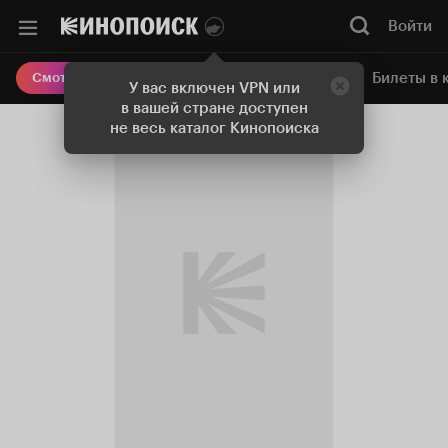
Войти
Онлайн-кинотеатр
Билеты в 
Смотреть кино
У вас включен VPN или
в вашей стране доступен
не весь каталог Кинопоиска