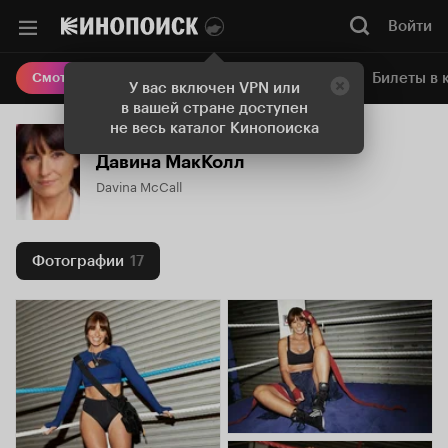
Войти
Онлайн-кинотеатр
Билеты в 
Смотреть кино
У вас включен VPN или
в вашей стране доступен
не весь каталог Кинопоиска
Давина МакКолл
Davina McCall
Фотографии
17