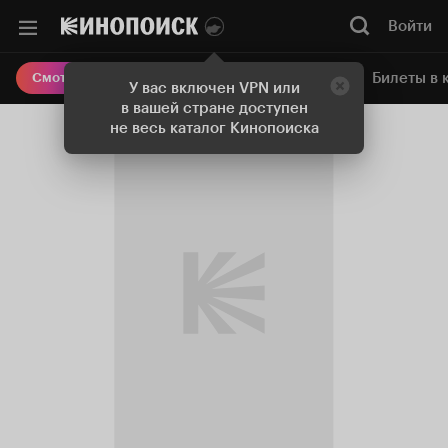
Войти
Онлайн-кинотеатр
Билеты в 
Смотреть кино
У вас включен VPN или
в вашей стране доступен
не весь каталог Кинопоиска