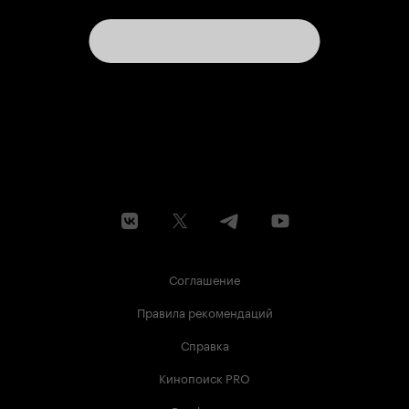
Соглашение
Правила рекомендаций
Справка
Кинопоиск PRO