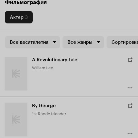
Фильмография
Актер
3
Все десятилетия
Все жанры
Сортировка
A Revolutionary Tale
William Lee
By George
1st Rhode Islander