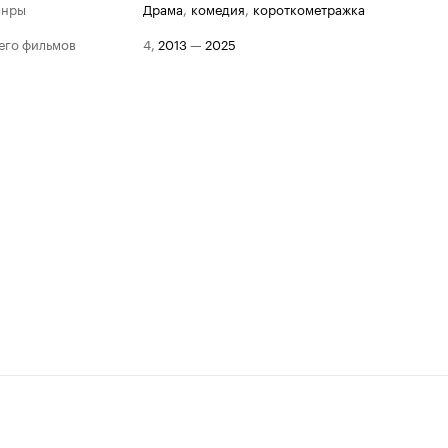
анры
драма
,
комедия
,
короткометражка
его фильмов
4
,
2013
—
2025