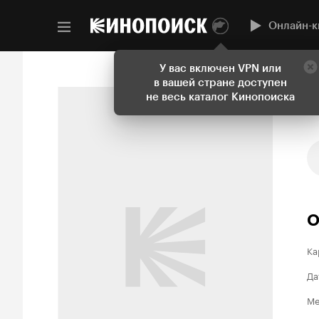
Онлайн-к
У вас включен VPN или
в вашей стране доступен
не весь каталог Кинопоиска
О
Ка
Да
Ме