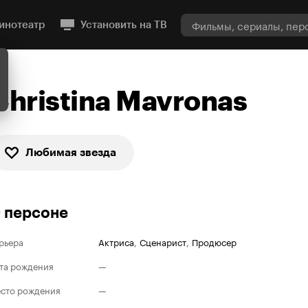
инотеатр
Установить на ТВ
Christina Mavronas
Любимая звезда
 персоне
рьера
Актриса
,
Сценарист
,
Продюсер
та рождения
—
сто рождения
—