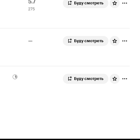
Рейтинг
275
5.7
Буду смотреть
275
Кинопоиска
оценок
5.7
—
Буду смотреть
Буду смотреть