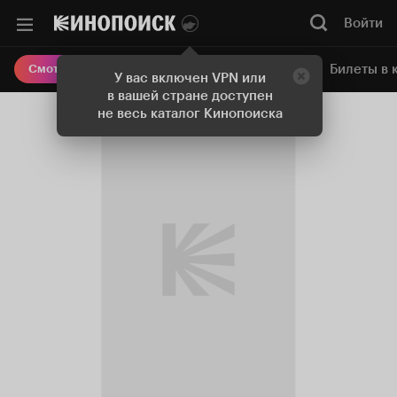
Войти
Онлайн-кинотеатр
Билеты в 
Смотреть кино
У вас включен VPN или
в вашей стране доступен
не весь каталог Кинопоиска