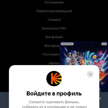
Соглашение
Правила рекомендаций
Справка
Кинопоиск PRO
Все фильмы
Все сериалы
РЕКЛАМА
Что посмотреть
Афиша
Музыка
Телепрограмма
Книги
Войдите в профиль
Служба поддержки
Сможете оценивать фильмы,

 собирать их в коллекции и не только