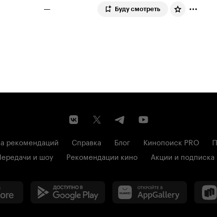
—
Буду смотреть
а рекомендаций
Справка
Блог
Кинопоиск PRO
П
Передачи и шоу
Рекомендации кино
Акции и подписка