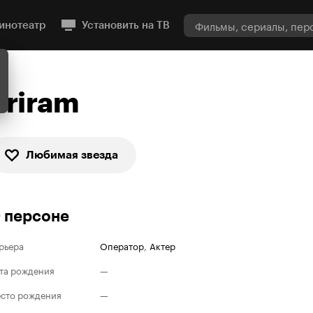
инотеатр
Установить на ТВ
Sriram
Любимая звезда
 персоне
рьера
Оператор
,
Актер
та рождения
—
сто рождения
—