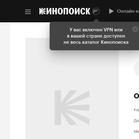
Онлайн-к
У вас включен VPN или
в вашей стране доступен
не весь каталог Кинопоиска
О
Ка
Да
Ме