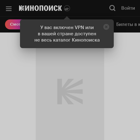
Войти
Онлайн-кинотеатр
Билеты в 
Смотреть кино
У вас включен VPN или
в вашей стране доступен
не весь каталог Кинопоиска