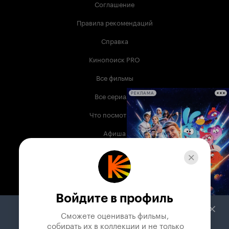
Соглашение
Правила рекомендаций
Справка
Кинопоиск PRO
Все фильмы
Все сериалы
РЕКЛАМА
Что посмотреть
Афиша
Музыка
Телепрограмма
Книги
Войдите в профиль
Служба поддержки
Сможете оценивать фильмы,

 собирать их в коллекции и не только