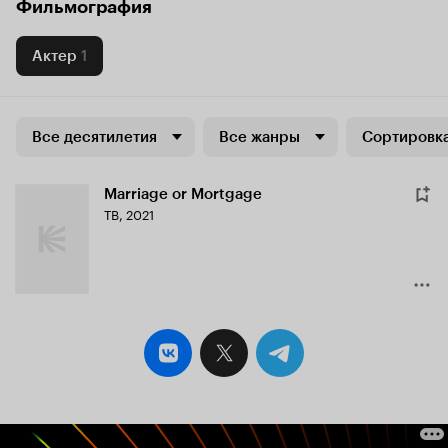
Фильмография
Актер
1
Все десятилетия
Все жанры
Сортировка
Marriage or Mortgage
ТВ, 2021