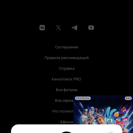
Соглашение
Правила рекомендаций
Справка
Кинопоиск PRO
Все фильмы
Все сериалы
РЕКЛАМА
Что посмотреть
Афиша
Музыка