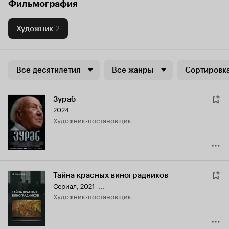
Фильмография
Художник
2
Все десятилетия
Все жанры
Сортировка
Зураб
2024
Художник-постановщик
Тайна красных виноградников
Сериал, 2021–...
Художник-постановщик