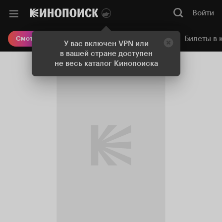
Войти
Онлайн-кинотеатр
Билеты в 
Смотреть кино
У вас включен VPN или
в вашей стране доступен
не весь каталог Кинопоиска