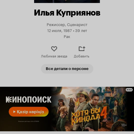
Илья Куприянов
Режиссер, Сценарист
12 июля, 1987
•
39 лет
Рак
Любимая звезда
Добавить
Все детали о персоне