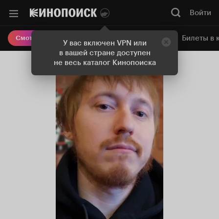
Войти
Онлайн-кинотеатр
Билеты в 
Смотреть кино
У вас включен VPN или
в вашей стране доступен
не весь каталог Кинопоиска