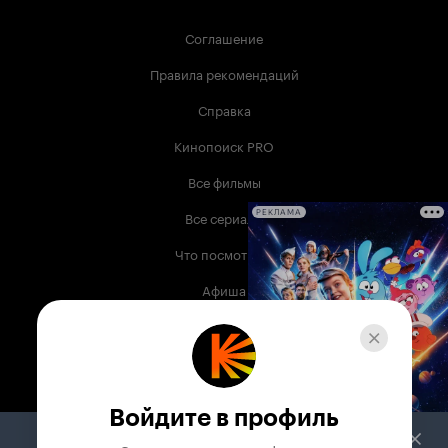
Соглашение
Правила рекомендаций
Справка
Кинопоиск PRO
Все фильмы
Все сериалы
РЕКЛАМА
Что посмотреть
Афиша
Музыка
Телепрограмма
Книги
Войдите в профиль
Служба поддержки