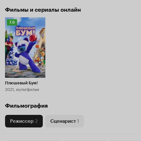
Фильмы и сериалы онлайн
Рейтинг
7.8
Кинопоиска
7.8
Плюшевый Бум!
2021, мультфильм
Фильмография
Режиссер
2
Сценарист
1