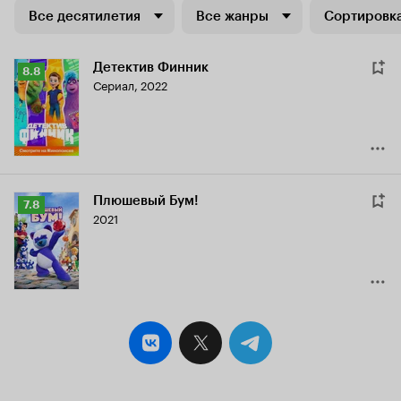
Все десятилетия
Все жанры
Сортировка
Детектив Финник
Рейтинг
8.8
Сериал, 2022
Кинопоиска
8.8
Плюшевый Бум!
Рейтинг
7.8
2021
Кинопоиска
7.8