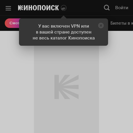
Войти
Онлайн-кинотеатр
Билеты в 
Смотреть кино
У вас включен VPN или
в вашей стране доступен
не весь каталог Кинопоиска