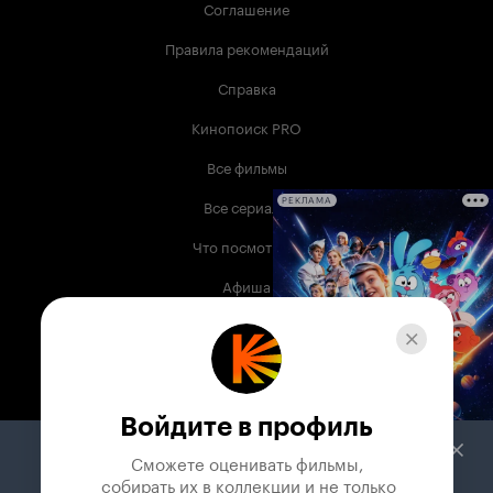
Соглашение
Правила рекомендаций
Справка
Кинопоиск PRO
Все фильмы
Все сериалы
РЕКЛАМА
Что посмотреть
Афиша
Музыка
Телепрограмма
Книги
Войдите в профиль
Служба поддержки
Сможете оценивать фильмы,

 собирать их в коллекции и не только