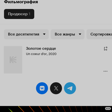
Фильмография
Продюсер
1
Все десятилетия
Все жанры
Сортировка
Золотое сердце
Un coeur d'or
,
2020