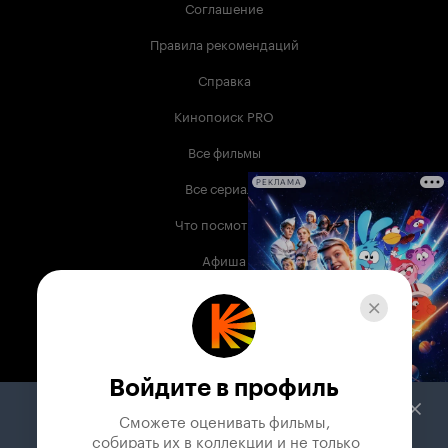
Соглашение
Правила рекомендаций
Справка
Кинопоиск PRO
Все фильмы
Все сериалы
РЕКЛАМА
Что посмотреть
Афиша
Музыка
Телепрограмма
Книги
Войдите в профиль
Служба поддержки
Сможете оценивать фильмы,

 собирать их в коллекции и не только