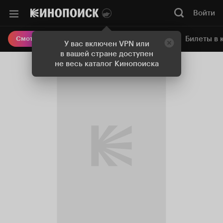
Войти
Онлайн-кинотеатр
Билеты в 
Смотреть кино
У вас включен VPN или
в вашей стране доступен
не весь каталог Кинопоиска