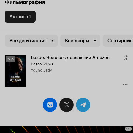
Фильмография
Актриса
1
Все десятилетия
Все жанры
Сортировка
Безос. Человек, создавший Amazon
Рейтинг
6.5
Bezos
,
2023
Кинопоиска
Young Lady
6.5