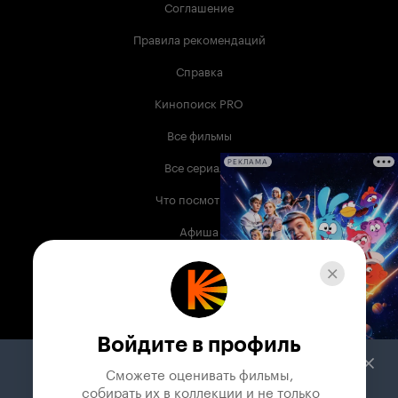
Соглашение
Правила рекомендаций
Справка
Кинопоиск PRO
Все фильмы
Все сериалы
РЕКЛАМА
Что посмотреть
Афиша
Музыка
Телепрограмма
Книги
Войдите в профиль
Служба поддержки
Сможете оценивать фильмы,

 собирать их в коллекции и не только