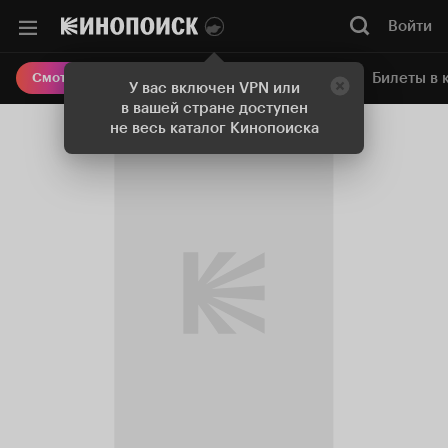
Войти
Онлайн-кинотеатр
Билеты в 
Смотреть кино
У вас включен VPN или
в вашей стране доступен
не весь каталог Кинопоиска