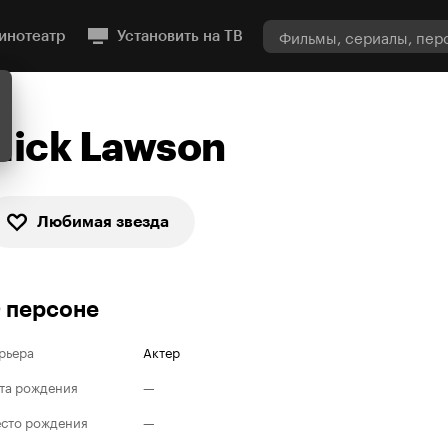
инотеатр
Установить на ТВ
Nick Lawson
Любимая звезда
 персоне
рьера
Актер
та рождения
—
сто рождения
—