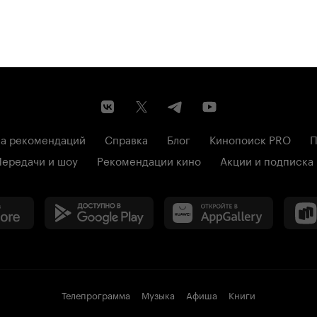
а рекомендаций
Справка
Блог
Кинопоиск PRO
П
Передачи и шоу
Рекомендации кино
Акции и подписка
Телепрограмма
Музыка
Афиша
Книги