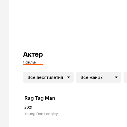
Актер
1 фильм
Все десятилетия
Все жанры
Rag Tag Man
2021
young Don Langley