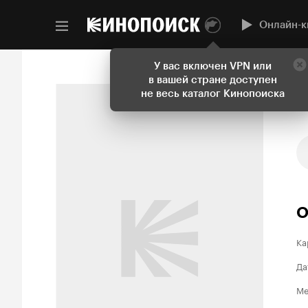
Онлайн-к
У вас включен VPN или
в вашей стране доступен
не весь каталог Кинопоиска
О
Ка
Да
Ме