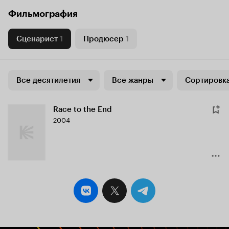
Фильмография
Сценарист
1
Продюсер
1
Все десятилетия
Все жанры
Сортировка
Race to the End
2004