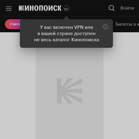
Войти
Онлайн-кинотеатр
Билеты в 
Смотреть кино
У вас включен VPN или
в вашей стране доступен
не весь каталог Кинопоиска