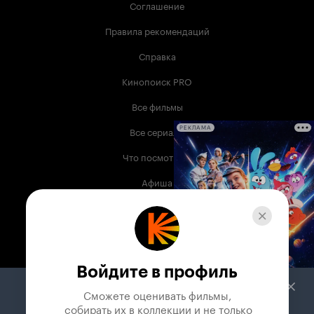
Соглашение
Правила рекомендаций
Справка
Кинопоиск PRO
Все фильмы
Все сериалы
РЕКЛАМА
Что посмотреть
Афиша
Музыка
Телепрограмма
Книги
Войдите в профиль
Служба поддержки
Сможете оценивать фильмы,

 собирать их в коллекции и не только