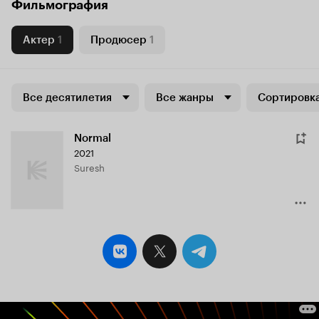
Фильмография
Актер
1
Продюсер
1
Все десятилетия
Все жанры
Сортировка
Normal
2021
Suresh