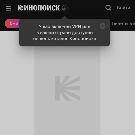
Войти
Онлайн-кинотеатр
Билеты в 
Смотреть кино
У вас включен VPN или
в вашей стране доступен
не весь каталог Кинопоиска