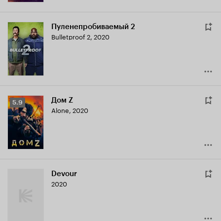
Пуленепробиваемый 2
Bulletproof 2
,
2020
Дом Z
Рейтинг
5.9
Alone
,
2020
Кинопоиска
5.9
Devour
2020