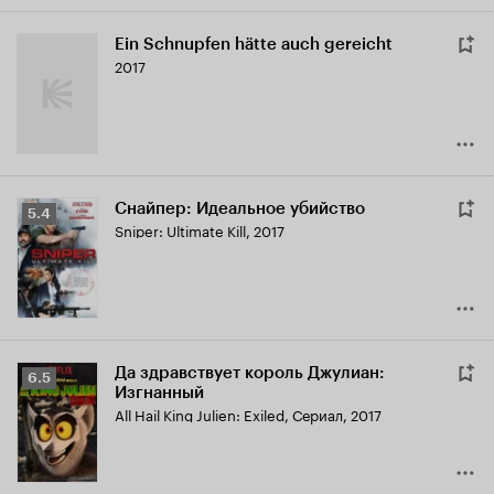
Ein Schnupfen hätte auch gereicht
2017
Снайпер: Идеальное убийство
Рейтинг
5.4
Sniper: Ultimate Kill
,
2017
Кинопоиска
5.4
Да здравствует король Джулиан:
Рейтинг
6.5
Изгнанный
Кинопоиска
All Hail King Julien: Exiled
,
Сериал, 2017
6.5