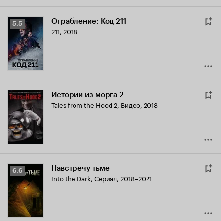
Ограбление: Код 211
Рейтинг
5.5
211
,
2018
Кинопоиска
5.5
Истории из морга 2
Tales from the Hood 2
,
Видео, 2018
Навстречу тьме
Рейтинг
6.6
Into the Dark
,
Сериал, 2018–2021
Кинопоиска
6.6