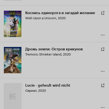
Коснись единорога и загадай желание
Wish Upon a Unicorn
,
2020
Дрожь земли: Остров крикунов
Рейтинг
5.0
Tremors: Shrieker Island
,
2020
Кинопоиска
5.0
Lucie - geheult wird nicht
Сериал, 2020