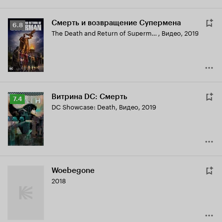
Смерть и возвращение Супермена
Рейтинг
6.8
The Death and Return of Superman
,
Видео, 2019
Кинопоиска
6.8
Витрина DC: Смерть
Рейтинг
7.4
DC Showcase: Death
,
Видео, 2019
Кинопоиска
7.4
Woebegone
2018