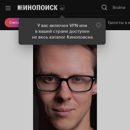
Войти
Онлайн-кинотеатр
Билеты в 
Смотреть кино
У вас включен VPN или
в вашей стране доступен
не весь каталог Кинопоиска