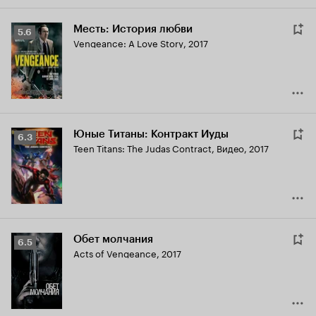
Месть: История любви
Рейтинг
5.6
Vengeance: A Love Story
,
2017
Кинопоиска
5.6
Юные Титаны: Контракт Иуды
Рейтинг
6.3
Teen Titans: The Judas Contract
,
Видео, 2017
Кинопоиска
6.3
Обет молчания
Рейтинг
6.5
Acts of Vengeance
,
2017
Кинопоиска
6.5