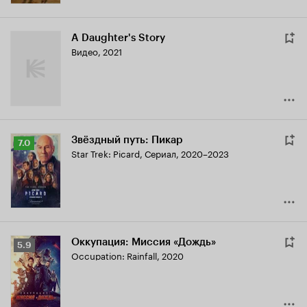
A Daughter's Story
Видео, 2021
Звёздный путь: Пикар
Рейтинг
7.0
Star Trek: Picard
,
Сериал, 2020–2023
Кинопоиска
7.0
Оккупация: Миссия «Дождь»
Рейтинг
5.9
Occupation: Rainfall
,
2020
Кинопоиска
5.9