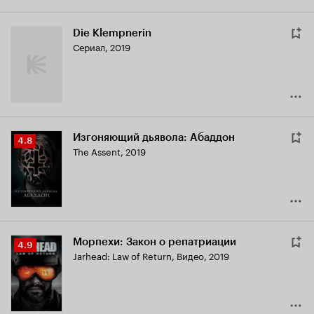
Die Klempnerin
Сериал, 2019
Изгоняющий дьявола: Абаддон
Рейтинг
4.8
The Assent
,
2019
Кинопоиска
4.8
Морпехи: Закон о репатриации
Рейтинг
4.9
Jarhead: Law of Return
,
Видео, 2019
Кинопоиска
4.9