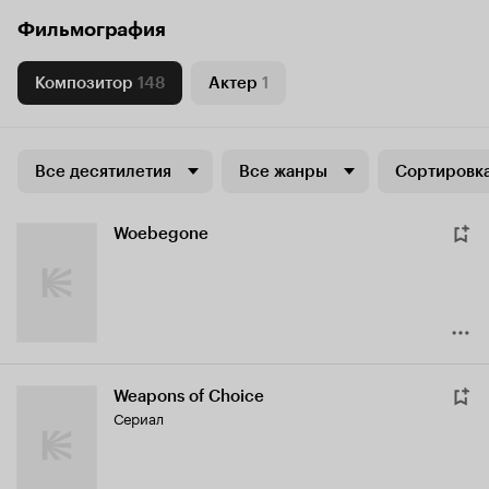
Фильмография
Композитор
148
Актер
1
Все десятилетия
Все жанры
Сортировка
Woebegone
Weapons of Choice
Сериал