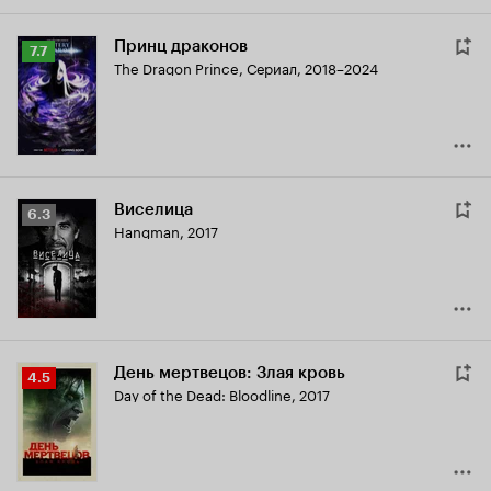
Принц драконов
Рейтинг
7.7
The Dragon Prince
,
Сериал, 2018–2024
Кинопоиска
7.7
Виселица
Рейтинг
6.3
Hangman
,
2017
Кинопоиска
6.3
День мертвецов: Злая кровь
Рейтинг
4.5
Day of the Dead: Bloodline
,
2017
Кинопоиска
4.5