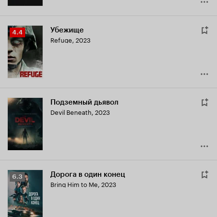
Убежище
Рейтинг
4.4
Refuge
,
2023
Кинопоиска
4.4
Подземный дьявол
Devil Beneath
,
2023
Дорога в один конец
Рейтинг
6.3
Bring Him to Me
,
2023
Кинопоиска
6.3