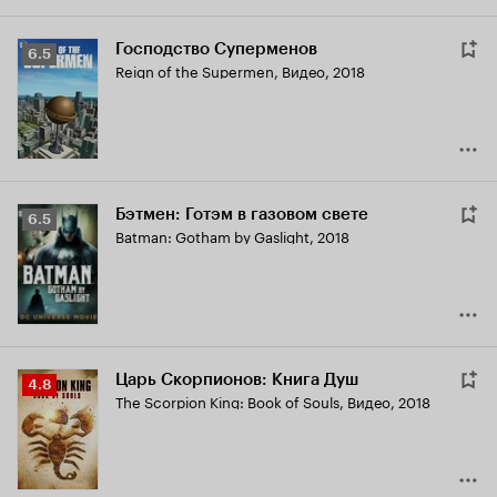
Господство Суперменов
Рейтинг
6.5
Reign of the Supermen
,
Видео, 2018
Кинопоиска
6.5
Бэтмен: Готэм в газовом свете
Рейтинг
6.5
Batman: Gotham by Gaslight
,
2018
Кинопоиска
6.5
Царь Скорпионов: Книга Душ
Рейтинг
4.8
The Scorpion King: Book of Souls
,
Видео, 2018
Кинопоиска
4.8