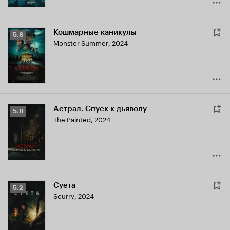
Кошмарные каникулы
Рейтинг
5.8
Monster Summer
,
2024
Кинопоиска
5.8
Астрал. Спуск к дьяволу
Рейтинг
5.8
The Painted
,
2024
Кинопоиска
5.8
Суета
Рейтинг
5.2
Scurry
,
2024
Кинопоиска
5.2