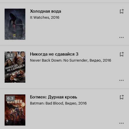
Холодная вода
It Watches
,
2016
Никогда не сдавайся 3
Рейтинг
6.1
Never Back Down: No Surrender
,
Видео, 2016
Кинопоиска
6.1
Бэтмен: Дурная кровь
Рейтинг
6.3
Batman: Bad Blood
,
Видео, 2016
Кинопоиска
6.3