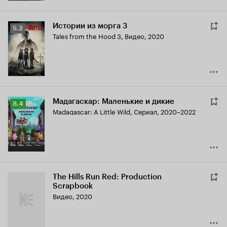
Истории из морга 3
Рейтинг
5.2
Tales from the Hood 3
,
Видео, 2020
Кинопоиска
5.2
Мадагаскар: Маленькие и дикие
Рейтинг
8.4
Madagascar: A Little Wild
,
Сериал, 2020–2022
Кинопоиска
8.4
The Hills Run Red: Production
Scrapbook
Видео, 2020