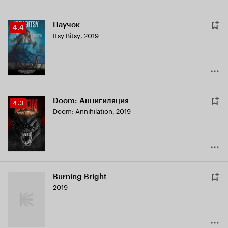
Паучок
Рейтинг
4.4
Itsy Bitsy
,
2019
Кинопоиска
4.4
Doom: Аннигиляция
Рейтинг
4.3
Doom: Annihilation
,
2019
Кинопоиска
4.3
Burning Bright
2019