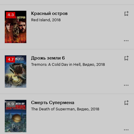
Красный остров
Рейтинг
4.3
Red Island
,
2018
Кинопоиска
4.3
Дрожь земли 6
Рейтинг
4.7
Tremors: A Cold Day in Hell
,
Видео, 2018
Кинопоиска
4.7
Смерть Супермена
Рейтинг
6.9
The Death of Superman
,
Видео, 2018
Кинопоиска
6.9