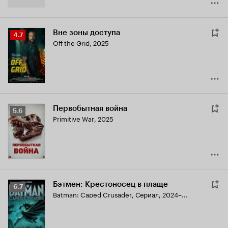
Вне зоны доступа
Рейтинг
4.7
Off the Grid
,
2025
Кинопоиска
4.7
Первобытная война
Рейтинг
5.6
Primitive War
,
2025
Кинопоиска
5.6
Бэтмен: Крестоносец в плаще
Рейтинг
6.7
Batman: Caped Crusader
,
Сериал, 2024–...
Кинопоиска
6.7