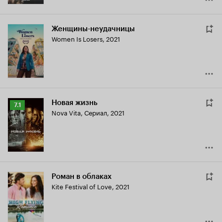
Женщины-неудачницы
Women Is Losers
,
2021
Новая жизнь
Рейтинг
7.1
Nova Vita
,
Сериал, 2021
Кинопоиска
7.1
Роман в облаках
Kite Festival of Love
,
2021