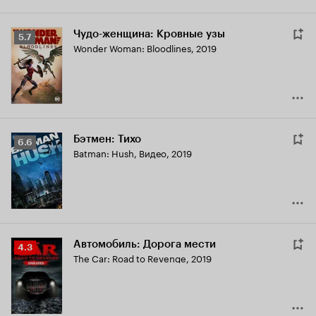
Чудо-женщина: Кровные узы
Рейтинг
5.7
Wonder Woman: Bloodlines
,
2019
Кинопоиска
5.7
Бэтмен: Тихо
Рейтинг
6.6
Batman: Hush
,
Видео, 2019
Кинопоиска
6.6
Автомобиль: Дорога мести
Рейтинг
4.3
The Car: Road to Revenge
,
2019
Кинопоиска
4.3