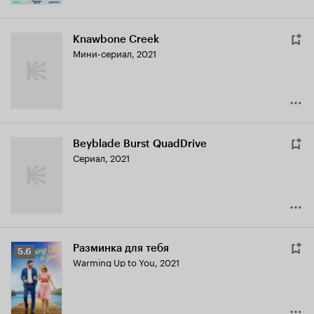
Knawbone Creek
Мини-сериал, 2021
Beyblade Burst QuadDrive
Сериал, 2021
Разминка для тебя
Рейтинг
5.6
Warming Up to You
,
2021
Кинопоиска
5.6