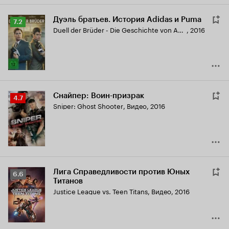
Дуэль братьев. История Adidas и Puma
Рейтинг
7.2
Duell der Brüder - Die Geschichte von Adidas und Puma
,
2016
Кинопоиска
7.2
Снайпер: Воин-призрак
Рейтинг
4.7
Sniper: Ghost Shooter
,
Видео, 2016
Кинопоиска
4.7
Лига Справедливости против Юных
Рейтинг
6.6
Титанов
Кинопоиска
Justice League vs. Teen Titans
,
Видео, 2016
6.6