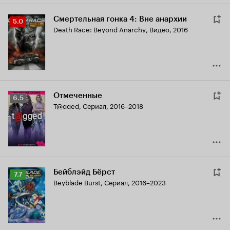
Смертельная гонка 4: Вне анархии
Рейтинг
5.0
Death Race: Beyond Anarchy
,
Видео, 2016
Кинопоиска
5.0
Отмеченные
Рейтинг
6.5
T@gged
,
Сериал, 2016–2018
Кинопоиска
6.5
Бейблэйд Бёрст
Рейтинг
7.7
Beyblade Burst
,
Сериал, 2016–2023
Кинопоиска
7.7