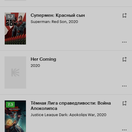
Супермен: Красный сын
Рейтинг
5.7
Superman: Red Son
,
2020
Кинопоиска
5.7
Her Coming
2020
Тёмная Лига справедливости: Война
Рейтинг
7.3
Апоколипса
Кинопоиска
Justice League Dark: Apokolips War
,
2020
7.3