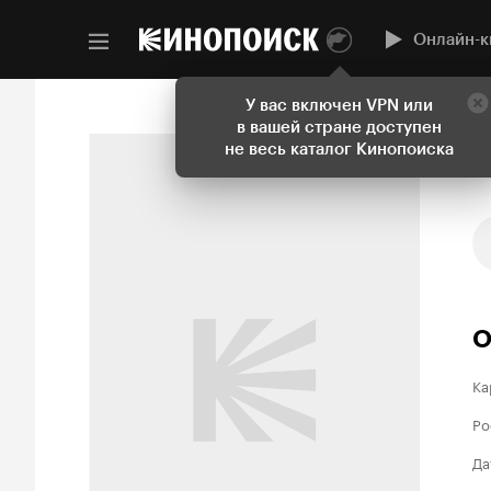
Онлайн-к
У вас включен VPN или
в вашей стране доступен
не весь каталог Кинопоиска
О
Ка
Ро
Да