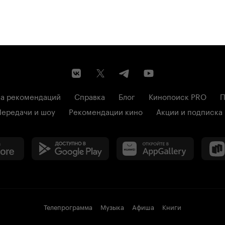
а рекомендаций
Справка
Блог
Кинопоиск PRO
П
Передачи и шоу
Рекомендации кино
Акции и подписка
Телепрограмма
Музыка
Афиша
Книги