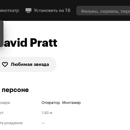
инотеатр
Установить на ТВ
David Pratt
Любимая звезда
 персоне
рьера
Оператор
,
Монтажер
ст
1.93 м
та рождения
—