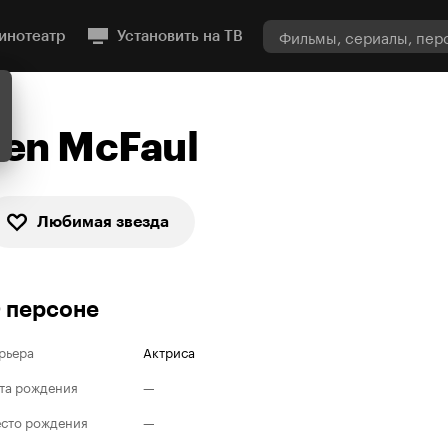
инотеатр
Установить на ТВ
Jen McFaul
Любимая звезда
 персоне
рьера
Актриса
та рождения
—
сто рождения
—