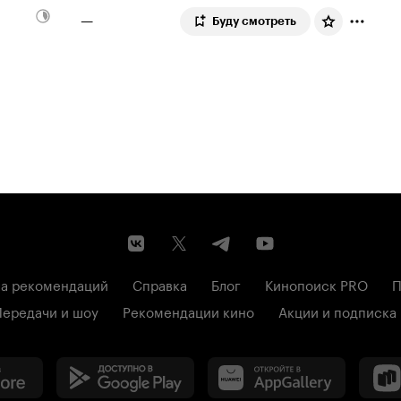
—
Буду смотреть
а рекомендаций
Справка
Блог
Кинопоиск PRO
П
Передачи и шоу
Рекомендации кино
Акции и подписка