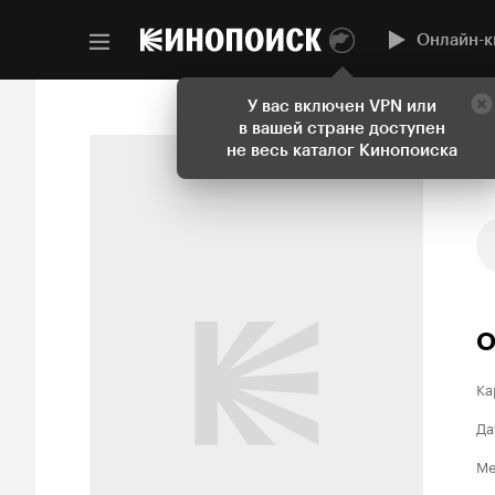
Онлайн-к
У вас включен VPN или
в вашей стране доступен
не весь каталог Кинопоиска
О
Ка
Да
Ме