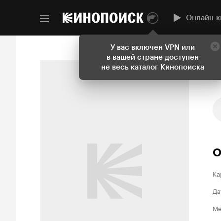
Онлайн-к
У вас включен VPN или
в вашей стране доступен
не весь каталог Кинопоиска
О
Ка
Да
Ме