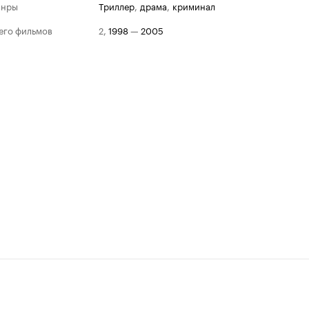
анры
триллер
,
драма
,
криминал
его фильмов
2
,
1998
—
2005