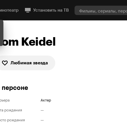
инотеатр
Установить на ТВ
Tom Keidel
Любимая звезда
 персоне
рьера
Актер
та рождения
—
сто рождения
—