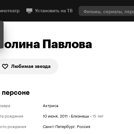
инотеатр
Установить на ТВ
Полина Павлова
Любимая звезда
 персоне
рьера
Актриса
та рождения
10 июня
,
2011
•
Близнецы
•
15 лет
сто рождения
Санкт-Петербург
,
Россия