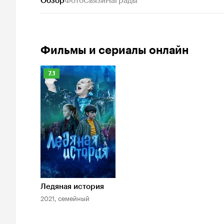
Обзор
Фото
Связи
Награды
Фильмы и сериалы онлайн
Рейтинг
7.1
Кинопоиска
7.1
Ледяная история
2021, семейный