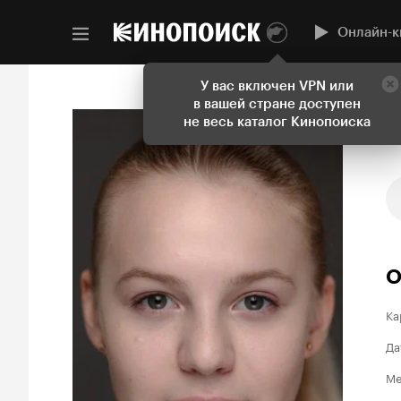
Онлайн-к
У вас включен VPN или
в вашей стране доступен
не весь каталог Кинопоиска
О
Ка
Да
Ме