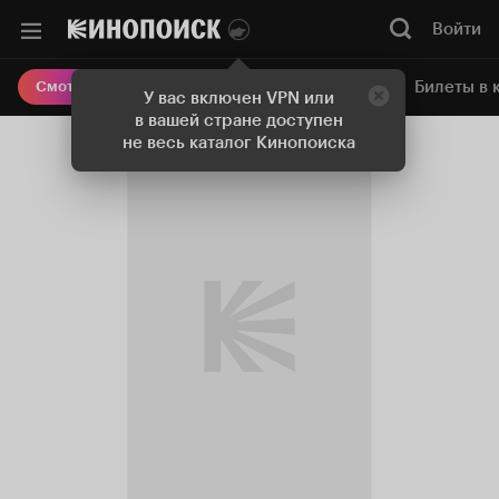
Войти
Онлайн-кинотеатр
Билеты в 
Смотреть кино
У вас включен VPN или
в вашей стране доступен
не весь каталог Кинопоиска