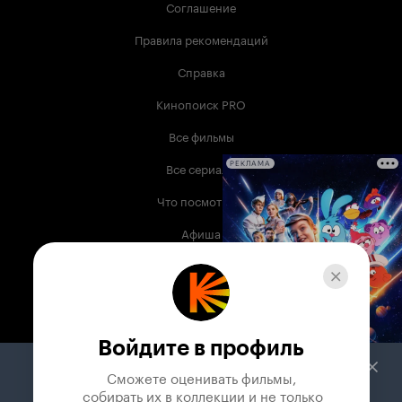
Соглашение
Правила рекомендаций
Справка
Кинопоиск PRO
Все фильмы
Все сериалы
РЕКЛАМА
Что посмотреть
Афиша
Музыка
Телепрограмма
Книги
Войдите в профиль
Служба поддержки
Сможете оценивать фильмы,

 собирать их в коллекции и не только