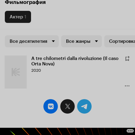
Фильмография
Актер
1
Все десятилетия
Все жанры
Сортировка
A tre chilometri dalla rivoluzione (Il caso
Orta Nova)
2020