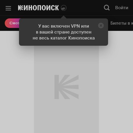
Войти
Онлайн-кинотеатр
Билеты в 
Смотреть кино
У вас включен VPN или
в вашей стране доступен
не весь каталог Кинопоиска