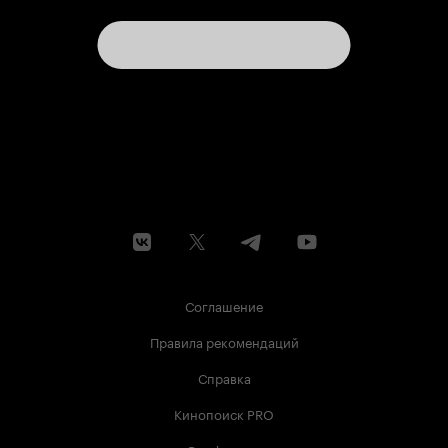
Соглашение
Правила рекомендаций
Справка
Кинопоиск PRO