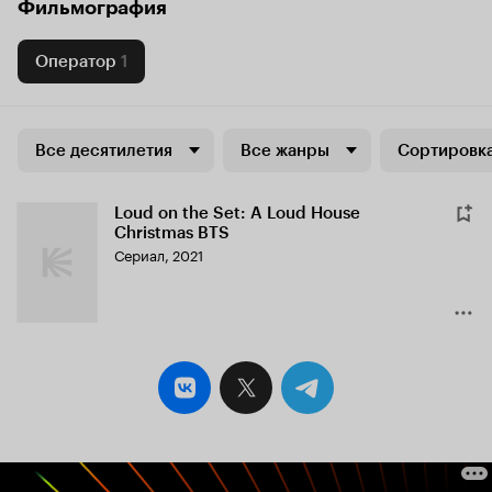
Фильмография
Оператор
1
Все десятилетия
Все жанры
Сортировка
Loud on the Set: A Loud House
Christmas BTS
Сериал, 2021