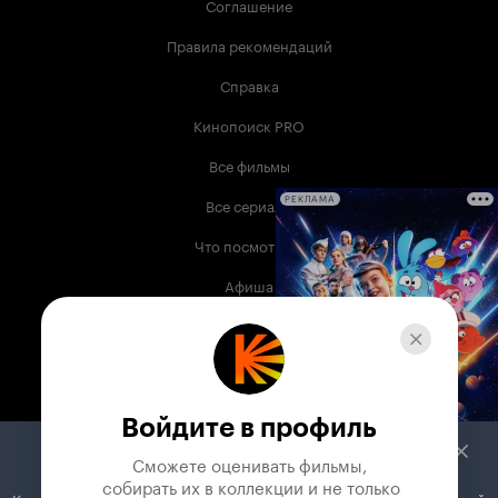
Соглашение
Правила рекомендаций
Справка
Кинопоиск PRO
Все фильмы
Все сериалы
РЕКЛАМА
Что посмотреть
Афиша
Музыка
Телепрограмма
Книги
Войдите в профиль
Служба поддержки
Сможете оценивать фильмы,

 собирать их в коллекции и не только