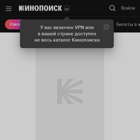
Войти
Онлайн-кинотеатр
Билеты в 
Смотреть кино
У вас включен VPN или
в вашей стране доступен
не весь каталог Кинопоиска