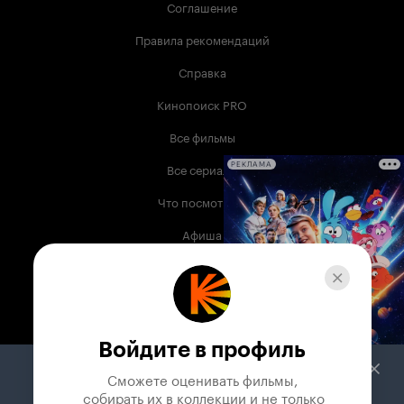
Соглашение
Правила рекомендаций
Справка
Кинопоиск PRO
Все фильмы
Все сериалы
РЕКЛАМА
Что посмотреть
Афиша
Музыка
Телепрограмма
Книги
Войдите в профиль
Служба поддержки
Сможете оценивать фильмы,

 собирать их в коллекции и не только