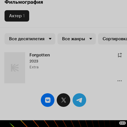
Фильмография
Актер
1
Все десятилетия
Все жанры
Сортировка
Forgotten
2023
Extra