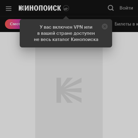
Войти
Онлайн-кинотеатр
Билеты в 
Смотреть кино
У вас включен VPN или
в вашей стране доступен
не весь каталог Кинопоиска