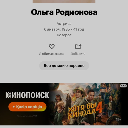
Ольга Родионова
Актриса
6 января, 1985
•
41 год
Козерог
Любимая звезда
Добавить
Все детали о персоне