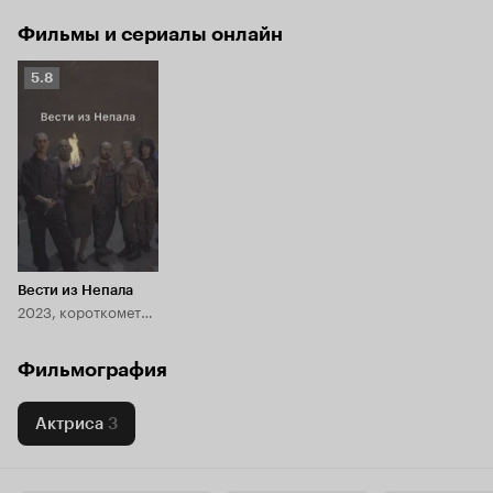
Фильмы и сериалы онлайн
Рейтинг
5.8
Кинопоиска
5.8
Вести из Непала
2023, короткометражка
Фильмография
Актриса
3