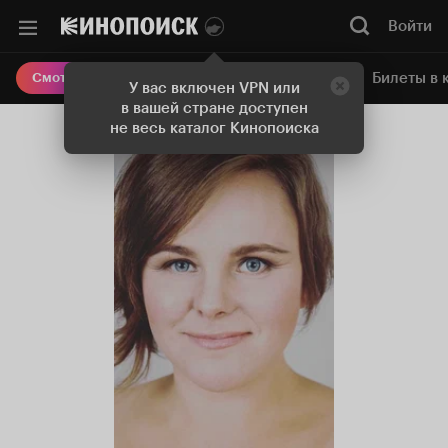
Войти
Онлайн-кинотеатр
Билеты в 
Смотреть кино
У вас включен VPN или
в вашей стране доступен
не весь каталог Кинопоиска