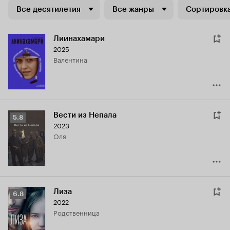
Все десятилетия
Все жанры
Сортировка
Лиинахамари
2025
Валентина
Вести из Непала
Рейтинг
5.8
2023
Кинопоиска
Оля
5.8
Лиза
Рейтинг
6.8
2022
Кинопоиска
родственница
6.8