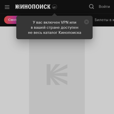
Войти
Онлайн-кинотеатр
Билеты в 
Смотреть кино
У вас включен VPN или
в вашей стране доступен
не весь каталог Кинопоиска