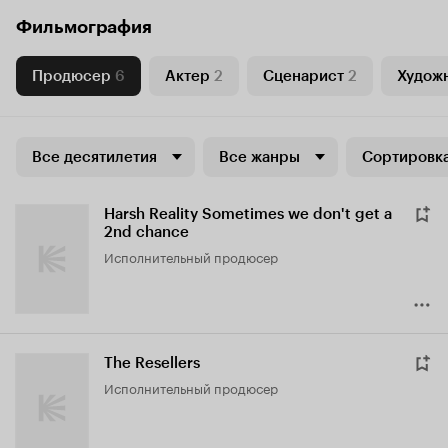
Фильмография
Продюсер
6
Актер
2
Сценарист
2
Худож
Все десятилетия
Все жанры
Сортировка
Harsh Reality Sometimes we don't get a
2nd chance
исполнительный продюсер
The Resellers
исполнительный продюсер