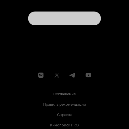
Соглашение
Правила рекомендаций
Справка
Кинопоиск PRO