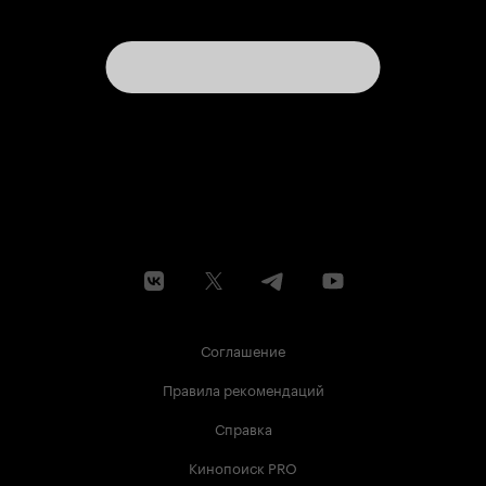
Соглашение
Правила рекомендаций
Справка
Кинопоиск PRO