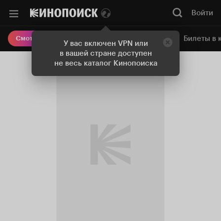
Войти
Онлайн-кинотеатр
Билеты в 
Смотреть кино
У вас включен VPN или
в вашей стране доступен
не весь каталог Кинопоиска