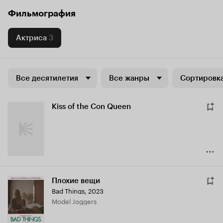
Фильмография
Актриса
3
Все десятилетия
Все жанры
Сортировка
Kiss of the Con Queen
Плохие вещи
Bad Things
,
2023
Model Joggers