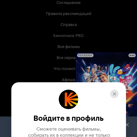
Соглашение
Правила рекомендаций
Справка
Кинопоиск PRO
Все фильмы
Все сериалы
РЕКЛАМА
Что посмотреть
Афиша
Музыка
Телепрограмма
Книги
Войдите в профиль
Служба поддержки
Сможете оценивать фильмы,

 собирать их в коллекции и не только