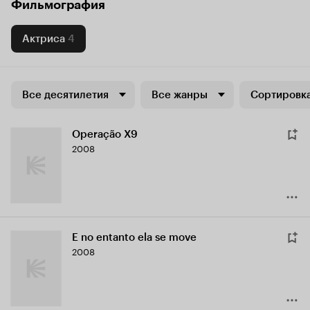
Фильмография
Актриса
4
Все десятилетия
Все жанры
Сортировка
Operação X9
2008
E no entanto ela se move
2008