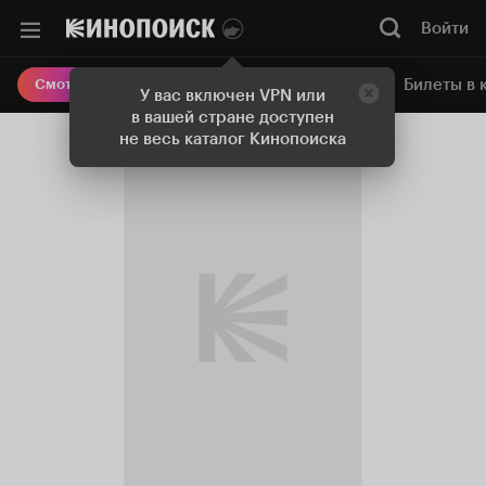
Войти
Онлайн-кинотеатр
Билеты в 
Смотреть кино
У вас включен VPN или
в вашей стране доступен
не весь каталог Кинопоиска