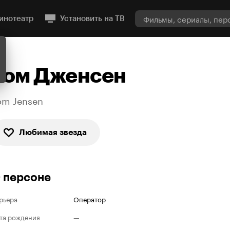
инотеатр
Установить на ТВ
Том Дженсен
om Jensen
Любимая звезда
 персоне
рьера
Оператор
та рождения
—