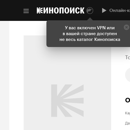
Онлайн-к
У вас включен VPN или
в вашей стране доступен
не весь каталог Кинопоиска
T
О
Ка
Да