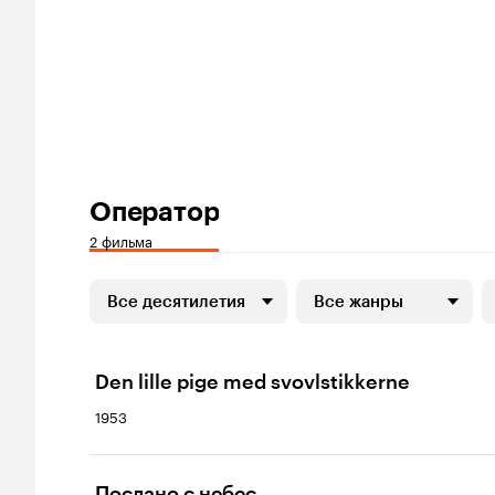
Оператор
2 фильма
Все десятилетия
Все жанры
Den lille pige med svovlstikkerne
1953
Послано с небес