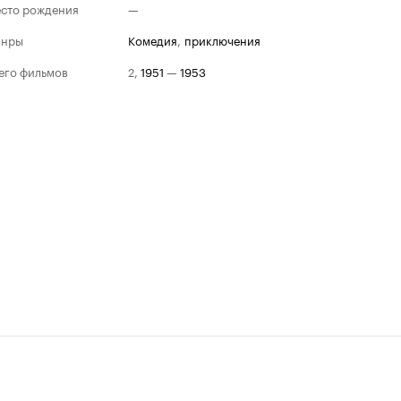
сто рождения
—
анры
комедия
,
приключения
его фильмов
2
,
1951
—
1953