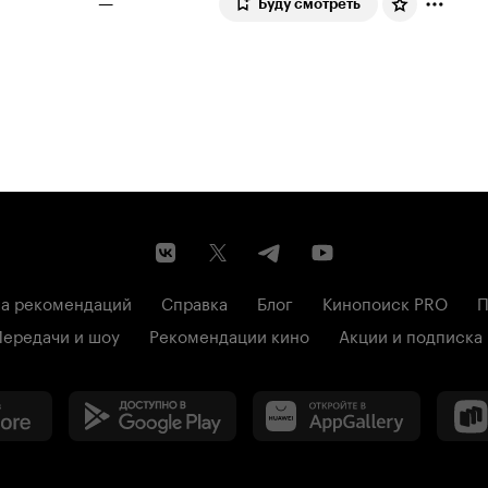
—
Буду смотреть
а рекомендаций
Справка
Блог
Кинопоиск PRO
П
Передачи и шоу
Рекомендации кино
Акции и подписка