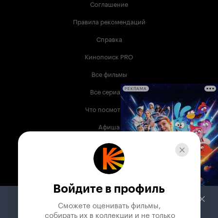
Соглашение
Правила рекомендаций
Справка
Кинопоиск PRO
Все фильмы
Все сериалы
РЕКЛАМА
Что посмотреть
Афиша
Музыка
Телепрограмма
Книги
Войдите в профиль
Служба поддержки
Сможете оценивать фильмы,

 собирать их в коллекции и не только