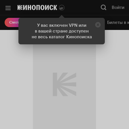
Войти
Онлайн-кинотеатр
Билеты в 
Смотреть кино
У вас включен VPN или
в вашей стране доступен
не весь каталог Кинопоиска