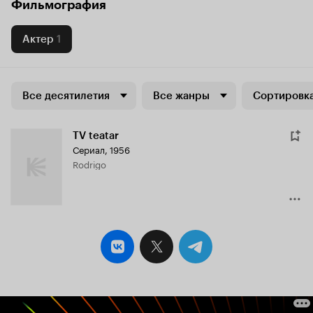
Фильмография
Актер
1
Все десятилетия
Все жанры
Сортировка
TV teatar
Сериал, 1956
Rodrigo