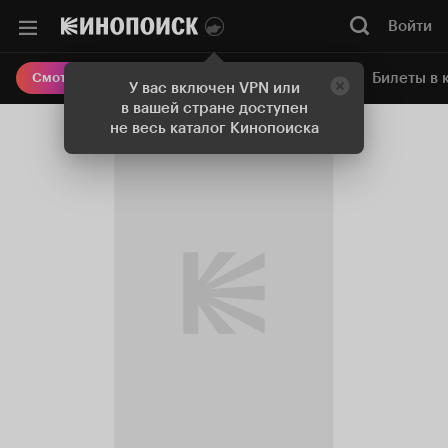
Войти
Онлайн-кинотеатр
Билеты в 
Смотреть кино
У вас включен VPN или
в вашей стране доступен
не весь каталог Кинопоиска