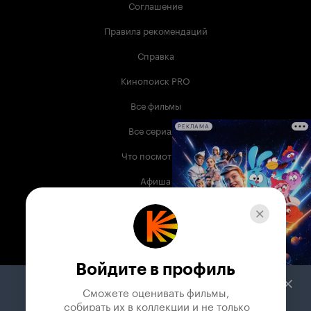
Соглашение
Правила рекомендаций
Справка
Кинопоиск PRO
Все фильмы
Все сериалы
РЕКЛАМА
Что посмотреть
Афиша
Музыка
Телепрограмма
Книги
Войдите в профиль
Служба поддержки
Сможете оценивать фильмы,

 собирать их в коллекции и не только