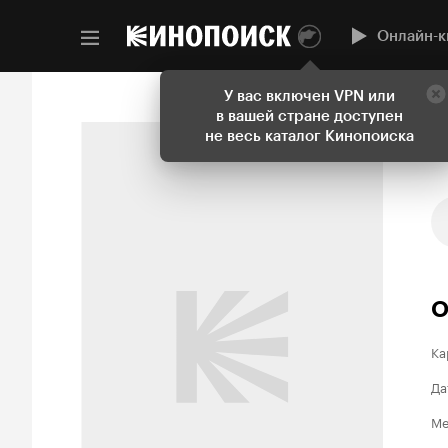
Онлайн-к
У вас включен VPN или
в вашей стране доступен
не весь каталог Кинопоиска
О
Ка
Да
Ме