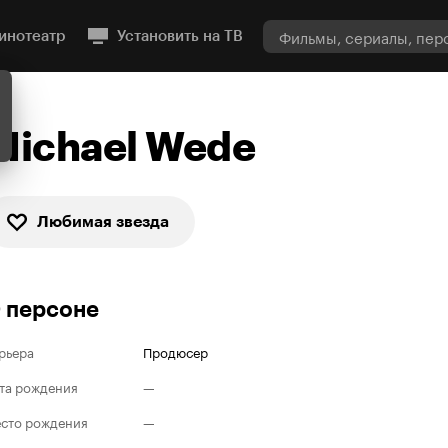
инотеатр
Установить на ТВ
Michael Wede
Любимая звезда
 персоне
рьера
Продюсер
та рождения
—
сто рождения
—