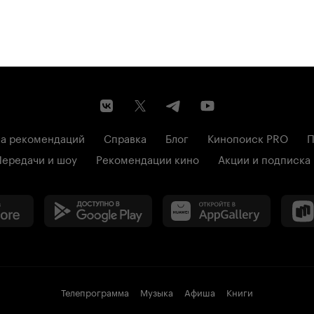
а рекомендаций
Справка
Блог
Кинопоиск PRO
П
Передачи и шоу
Рекомендации кино
Акции и подписка
Телепрограмма
Музыка
Афиша
Книги