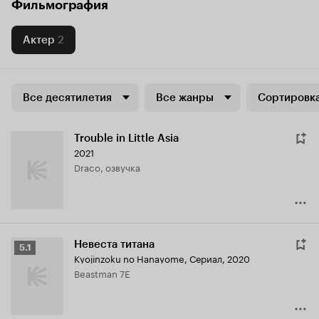
Фильмография
Актер
2
Все десятилетия
Все жанры
Сортировка
Trouble in Little Asia
2021
Draco, озвучка
Невеста титана
Рейтинг
5.1
Kyojinzoku no Hanayome
,
Сериал, 2020
Кинопоиска
Beastman 7E
5.1