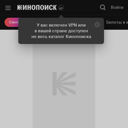
Войти
Онлайн-кинотеатр
Билеты в 
Смотреть кино
У вас включен VPN или
в вашей стране доступен
не весь каталог Кинопоиска