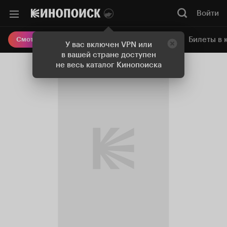
Войти
Онлайн-кинотеатр
Билеты в 
Смотреть кино
У вас включен VPN или
в вашей стране доступен
не весь каталог Кинопоиска