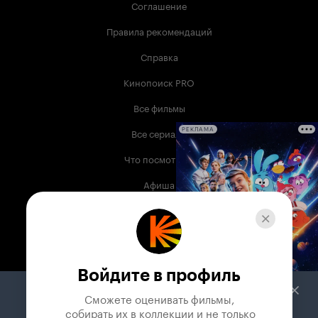
Соглашение
Правила рекомендаций
Справка
Кинопоиск PRO
Все фильмы
Все сериалы
РЕКЛАМА
Что посмотреть
Афиша
Музыка
Телепрограмма
Книги
Войдите в профиль
Служба поддержки
Сможете оценивать фильмы,

 собирать их в коллекции и не только