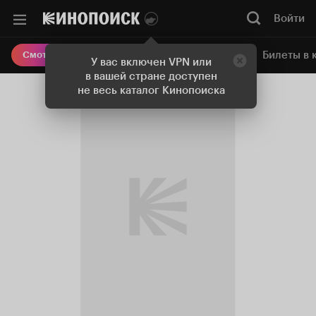
Войти
Онлайн-кинотеатр
Билеты в 
Смотреть кино
У вас включен VPN или
в вашей стране доступен
не весь каталог Кинопоиска