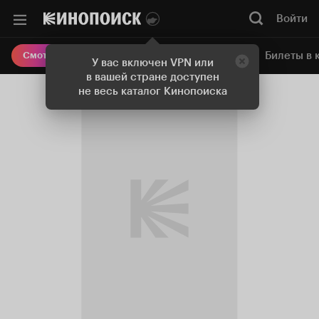
Войти
Онлайн-кинотеатр
Билеты в 
Смотреть кино
У вас включен VPN или
в вашей стране доступен
не весь каталог Кинопоиска