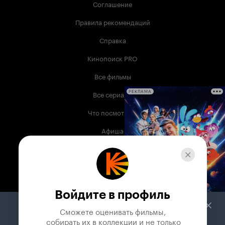
Соглашение
Правила рекомендаций
Справка
Кинопоиск PRO
Все фильмы
Все сериалы
РЕКЛАМА
Что посмотреть
Афиша
Музыка
Телепрограмма
Книги
Войдите в профиль
Служба поддержки
Сможете оценивать фильмы,

 собирать их в коллекции и не только