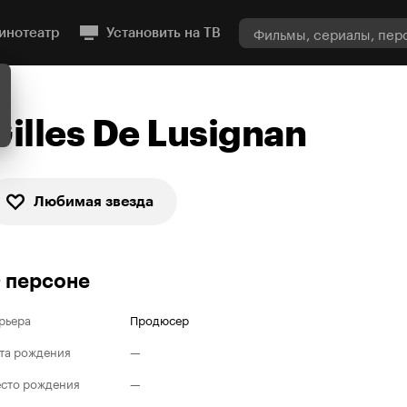
инотеатр
Установить на ТВ
Gilles De Lusignan
Любимая звезда
 персоне
рьера
Продюсер
та рождения
—
сто рождения
—