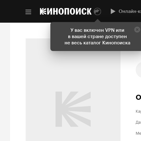
Онлайн-к
У вас включен VPN или
в вашей стране доступен
не весь каталог Кинопоиска
О
Ка
Да
Ме