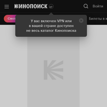
Войти
Онлайн-кинотеатр
Билеты в 
Смотреть кино
У вас включен VPN или
в вашей стране доступен
не весь каталог Кинопоиска