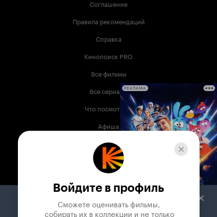
Соглашение
Правила рекомендаций
Справка
Кинопоиск PRO
Все фильмы
Все сериалы
РЕКЛАМА
Что посмотреть
Афиша
Музыка
Телепрограмма
Книги
Войдите в профиль
Служба поддержки
Сможете оценивать фильмы,

 собирать их в коллекции и не только