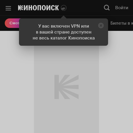
Войти
Онлайн-кинотеатр
Билеты в 
Смотреть кино
У вас включен VPN или
в вашей стране доступен
не весь каталог Кинопоиска