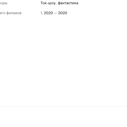
анры
ток-шоу
,
фантастика
его фильмов
1
,
2020
—
2020