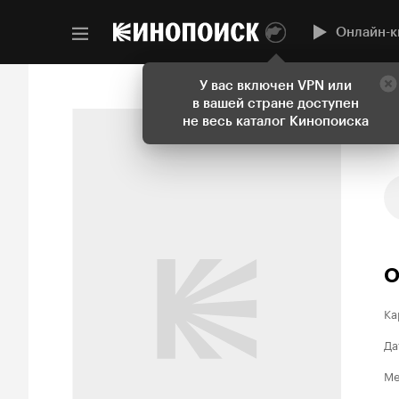
Онлайн-к
У вас включен VPN или
в вашей стране доступен
не весь каталог Кинопоиска
О
Ка
Да
Ме