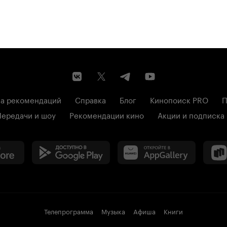
а рекомендаций
Справка
Блог
Кинопоиск PRO
П
Передачи и шоу
Рекомендации кино
Акции и подписка
Телепрограмма
Музыка
Афиша
Книги