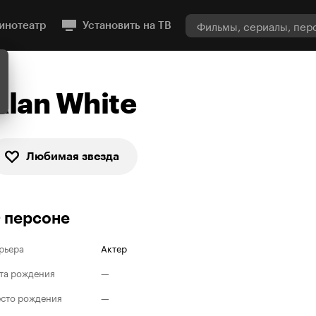
инотеатр
Установить на ТВ
Alan White
Любимая звезда
 персоне
рьера
Актер
та рождения
—
сто рождения
—