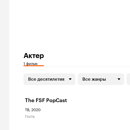
Актер
1 фильм
Все десятилетия
Все жанры
The FSF PopCast
ТВ, 2020
гость