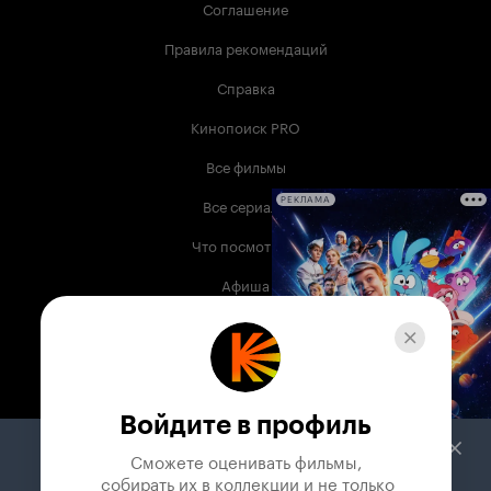
Соглашение
Правила рекомендаций
Справка
Кинопоиск PRO
Все фильмы
Все сериалы
РЕКЛАМА
Что посмотреть
Афиша
Музыка
Телепрограмма
Книги
Войдите в профиль
Служба поддержки
Сможете оценивать фильмы,

 собирать их в коллекции и не только