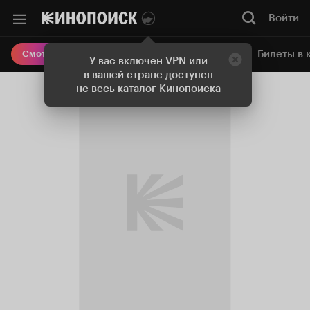
Войти
Онлайн-кинотеатр
Билеты в 
Смотреть кино
У вас включен VPN или
в вашей стране доступен
не весь каталог Кинопоиска