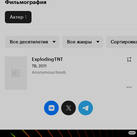
Фильмография
Актер
1
Все десятилетия
Все жанры
Сортировка
ExplodingTNT
ТВ, 2011
Anonymous Noob