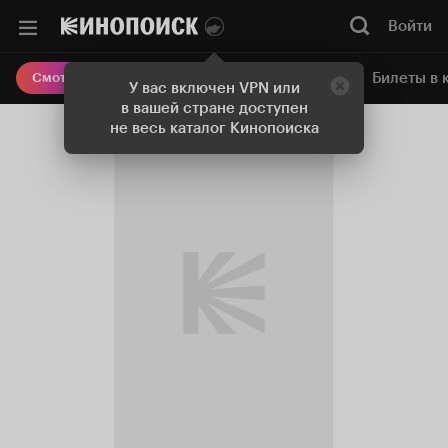
Войти
Онлайн-кинотеатр
Билеты в 
Смотреть кино
У вас включен VPN или
в вашей стране доступен
не весь каталог Кинопоиска