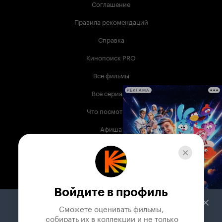
Соглашение
Правила рекомендаций
Справка
Кинопоиск PRO
Все фильмы
Все сериалы
РЕКЛАМА
Что посмотреть
Афиша
Музыка
Телепрограмма
Книги
Войдите в профиль
Служба поддержки
Сможете оценивать фильмы,

 собирать их в коллекции и не только