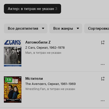
Актер: в титрах не указан
3
Все десятилетия
Все жанры
Сортировка
Автомобили Z
Z Cars
,
Сериал, 1962–1978
Man, в титрах не указан
Мстители
Рейтинг
7.9
The Avengers
,
Сериал, 1961–1969
Кинопоиска
Wrestling Fan, в титрах не указан
7.9